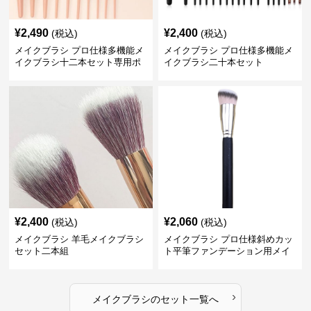
¥
2,490
¥
2,400
(税込)
(税込)
メイクブラシ プロ仕様多機能メ
メイクブラシ プロ仕様多機能メ
イクブラシ十二本セット専用ポ
イクブラシ二十本セット
ーチ付き
¥
2,400
¥
2,060
(税込)
(税込)
メイクブラシ 羊毛メイクブラシ
メイクブラシ プロ仕様斜めカッ
セット二本組
ト平筆ファンデーション用メイ
クブラシセット
›
メイクブラシ
の
セット
一覧へ