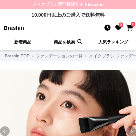
メイクブラシ
専門通販サイト
Brashin
10,000
円以上のご購入で送料無料
0
0
Brashin
新着商品
商品を検索
人気ランキング
Brashin TOP
›
ファンデーションの一覧
›
メイクブラシ ファンデ
Previous slide
Ne