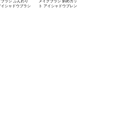
クブラシ ふんわり
メイクブラシ 斜めカッ
メイクブラシ 斜めカッ
アイシャドウブラシ
ト アイシャドウブレン
ト細密毛アイシャドウブ
ディングブラシ
ラシ二本組