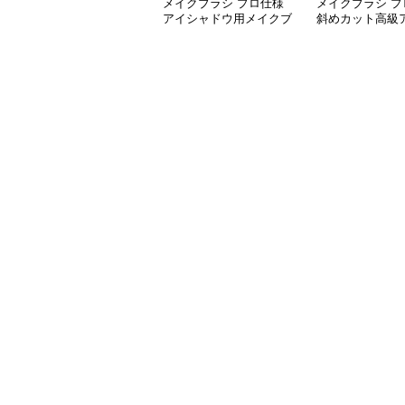
メイクブラシ プロ仕様
メイクブラシ プ
アイシャドウ用メイクブ
斜めカット高級
ラシ6本セット
ドウブラシ