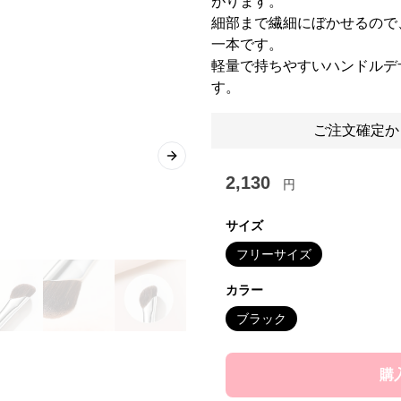
がります。
細部まで繊細にぼかせるので
一本です。
軽量で持ちやすいハンドルデ
す。
ご注文確定か
Next slide
2,130
円
サイズ
フリーサイズ
カラー
ブラック
購