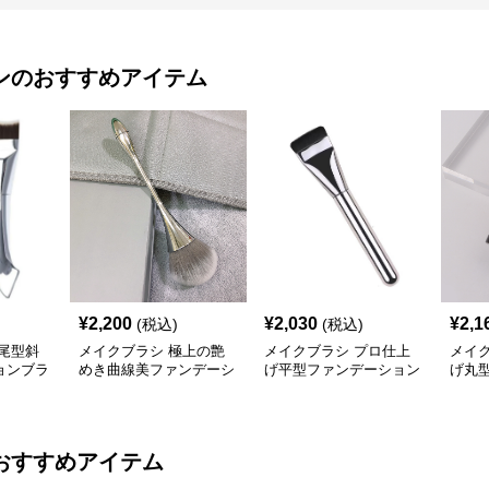
ン
のおすすめアイテム
¥
2,200
¥
2,030
¥
2,1
(税込)
(税込)
尾型斜
メイクブラシ 極上の艶
メイクブラシ プロ仕上
メイ
ョンブラ
めき曲線美ファンデーシ
げ平型ファンデーション
げ丸
ョンブラシ
ブラシ
ショ
おすすめアイテム