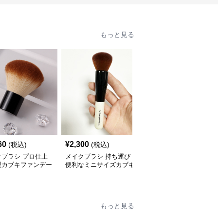
もっと見る
60
¥
2,300
¥
2,060
(税込)
(税込)
(税込)
クブラシ プロ仕上
メイクブラシ 持ち運び
メイクブラシ 高級感あ
型カブキファンデー
便利なミニサイズカブキ
ふれる丸型ファンデーシ
ンブラシ
ブラシ
ョンブラシ
もっと見る