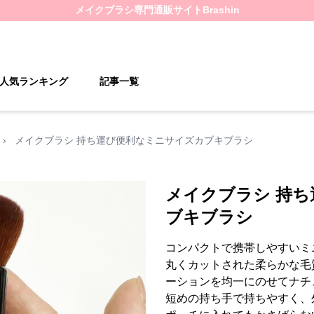
メイクブラシ
専門通販サイト
Brashin
人気ランキング
記事一覧
›
メイクブラシ 持ち運び便利なミニサイズカブキブラシ
メイクブラシ 持
ブキブラシ
コンパクトで携帯しやすいミ
丸くカットされた柔らかな毛
ーションを均一にのせてナチ
短めの持ち手で持ちやすく、