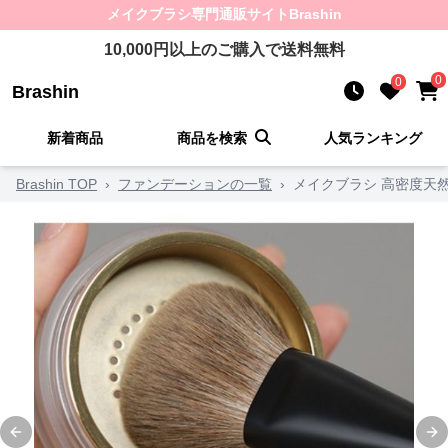
メイクブラシ
専門通販サイト
Brashin
10,000
円以上のご購入で送料無料
0
0
Brashin
新着商品
商品を検索
人気ランキング
Brashin TOP
›
ファンデーションの一覧
›
メイクブラシ 高密度天
Previous slide
Ne