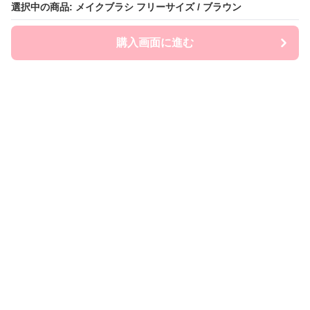
選択中の商品: メイクブラシ フリーサイズ / ブラウン
選択中の商品: メイクブラシ フリーサイズ / ブラウン
購入画面に進む
購入画面に進む
Brashin
について
会社概要
利用規約