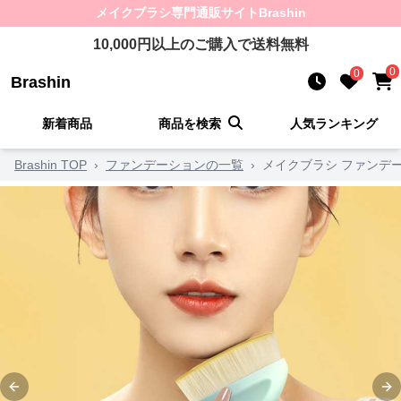
メイクブラシ
専門通販サイト
Brashin
10,000
円以上のご購入で送料無料
0
0
Brashin
新着商品
商品を検索
人気ランキング
Brashin TOP
›
ファンデーションの一覧
›
メイクブラシ ファンデ
Previous slide
Ne