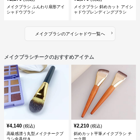
メイクブラシ ふんわり扇形アイ
メイクブラシ 斜めカット アイシ
シャドウブラシ
ャドウブレンディングブラシ
›
メイクブラシ
の
アイシャドウ
一覧へ
メイクブラシチークのおすすめアイテム
¥
4,140
¥
2,210
(税込)
(税込)
高級感漂う丸型メイクチークブ
斜めカット平筆メイクブラシ チ
ラシ金具付き
ーク用