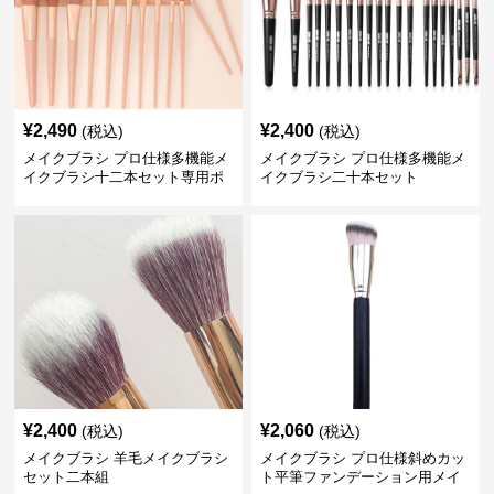
¥
2,490
¥
2,400
(税込)
(税込)
メイクブラシ プロ仕様多機能メ
メイクブラシ プロ仕様多機能メ
イクブラシ十二本セット専用ポ
イクブラシ二十本セット
ーチ付き
¥
2,400
¥
2,060
(税込)
(税込)
メイクブラシ 羊毛メイクブラシ
メイクブラシ プロ仕様斜めカッ
セット二本組
ト平筆ファンデーション用メイ