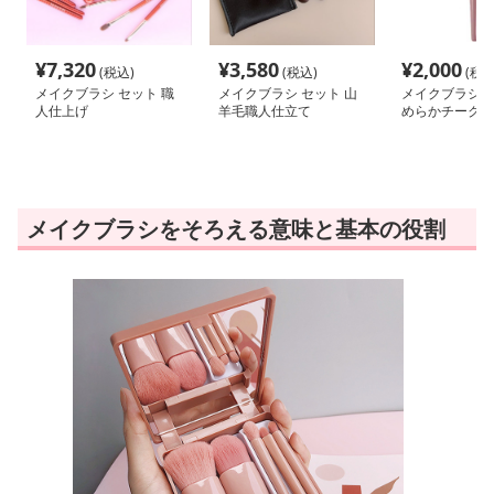
¥
7,320
¥
3,580
¥
2,000
(税込)
(税込)
(税込
メイクブラシ セット 職
メイクブラシ セット 山
メイクブラシ チ
人仕上げ
羊毛職人仕立て
めらかチークブ
メイクブラシをそろえる意味と基本の役割