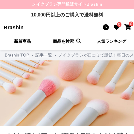
メイクブラシ
専門通販サイト
Brashin
10,000
円以上のご購入で送料無料
0
0
Brashin
新着商品
商品を検索
人気ランキング
Brashin TOP
›
記事一覧
›
メイクブラシが口コミで話題！毎日のメ