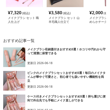
¥
7,320
¥
3,580
¥
2,000
(税込)
(税込)
(税込
メイクブラシ セット 職
メイクブラシ セット 山
メイクブラシ チ
人仕上げ
羊毛職人仕立て
めらかチークブ
おすすめ記事一覧
メイクブラシ収納蓋付きおすすめ5選！ホコリや汚れから守
って清潔に保管できる
更新日
2026-06-18
ピンクのメイクブラシセットおすすめ5選！毎日のメイクタ
イムが華やぐ可愛さと、初心者でも扱いやすい機能性を両
立
更新日
2026-06-18
ケース付きメイクブラシセットおすすめ5選！持ち運びに便
利で外出先でも手軽にメイク直しができる