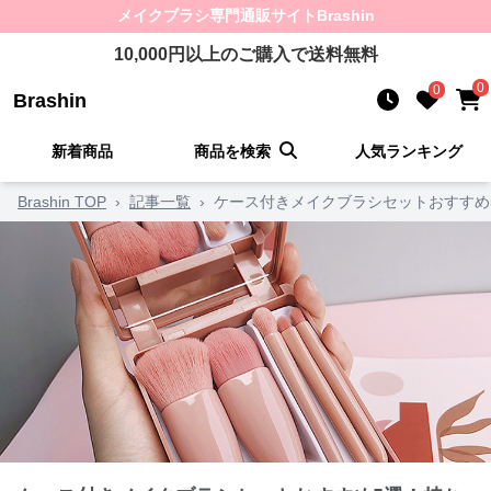
メイクブラシ
専門通販サイト
Brashin
10,000
円以上のご購入で送料無料
0
0
Brashin
新着商品
商品を検索
人気ランキング
Brashin TOP
›
記事一覧
›
ケース付きメイクブラシセットおすすめ