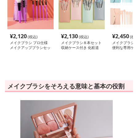
¥
2,120
¥
2,130
¥
2,450
(税込)
(税込)
(税込
メイクブラシ プロ仕様
メイクブラシ８本セット
メイクブラシ 
メイクアップブラシセッ
収納ケース付き 化粧道
便利な専用ケー
ト
具セット
イクブラシセッ
メイクブラシをそろえる意味と基本の役割