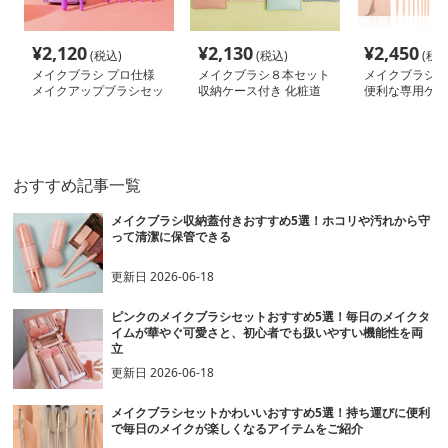
¥
2,120
¥
2,130
¥
2,450
(税込)
(税込)
(税込
メイクブラシ プロ仕様
メイクブラシ８本セット
メイクブラシ 
メイクアップブラシセッ
収納ケース付き 化粧道
便利な専用ケー
ト
具セット
イクブラシセッ
おすすめ記事一覧
メイクブラシ収納蓋付きおすすめ5選！ホコリや汚れから守
って清潔に保管できる
更新日
2026-06-18
ピンクのメイクブラシセットおすすめ5選！毎日のメイクタ
イムが華やぐ可愛さと、初心者でも扱いやすい機能性を両
立
更新日
2026-06-18
メイクブラシセットかわいいおすすめ5選！持ち運びに便利
で毎日のメイクが楽しくなるアイテムをご紹介