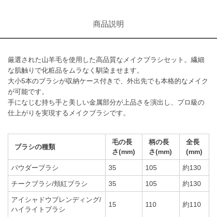
商品説明
厳選された山羊毛を使用した高品質なメイクブラシセット。繊細
な肌触りで化粧品をムラなく馴染ませます。
大小5本のブラシが収納ケース付きで、外出先でも本格的なメイク
が可能です。
手になじむ持ち手と美しい金属部分が上品さを演出し、プロ級の
仕上がりを実現するメイクブラシです。
毛の長
柄の長
全長
ブラシの種類
さ(mm)
さ(mm)
(mm)
パウダーブラシ
35
105
約130
チークブラシ/頬紅ブラシ
35
105
約130
アイシャドウブレンディング/
15
110
約110
ハイライトブラシ