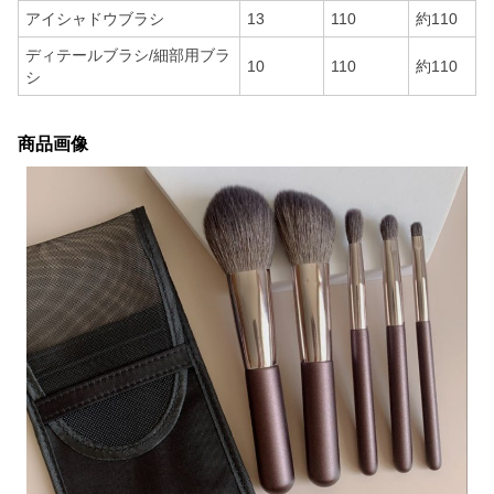
アイシャドウブラシ
13
110
約110
ディテールブラシ/細部用ブラ
10
110
約110
シ
商品画像