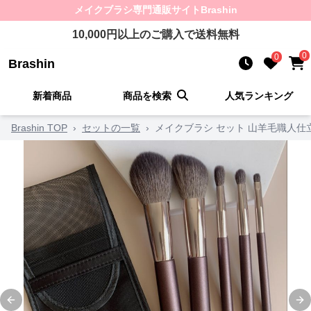
メイクブラシ
専門通販サイト
Brashin
10,000
円以上のご購入で送料無料
0
0
Brashin
新着商品
商品を検索
人気ランキング
Brashin TOP
›
セットの一覧
›
メイクブラシ セット 山羊毛職人仕
Previous slide
Ne