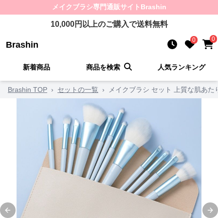
メイクブラシ
専門通販サイト
Brashin
10,000
円以上のご購入で送料無料
0
0
Brashin
新着商品
商品を検索
人気ランキング
Brashin TOP
›
セットの一覧
›
メイクブラシ セット 上質な肌あた
Previous slide
Ne