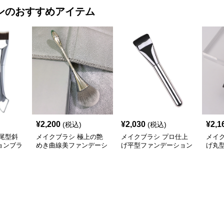
ン
のおすすめアイテム
¥
2,200
¥
2,030
¥
2,1
(税込)
(税込)
尾型斜
メイクブラシ 極上の艶
メイクブラシ プロ仕上
メイ
ョンブラ
めき曲線美ファンデーシ
げ平型ファンデーション
げ丸
ョンブラシ
ブラシ
ショ