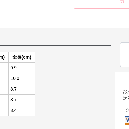
カー
m)
全長(cm)
9.9
10.0
8.7
お
対
8.7
8.4