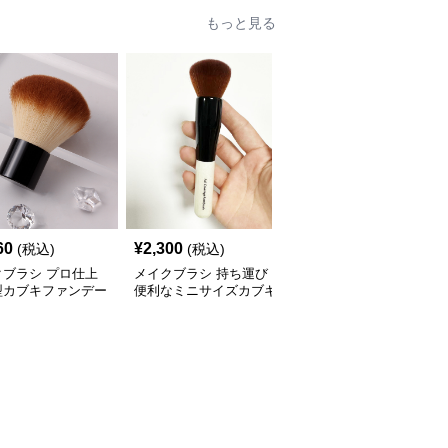
もっと見る
60
¥
2,300
¥
2,060
(税込)
(税込)
(税込)
クブラシ プロ仕上
メイクブラシ 持ち運び
メイクブラシ 高級感あ
型カブキファンデー
便利なミニサイズカブキ
ふれる丸型ファンデーシ
ンブラシ
ブラシ
ョンブラシ