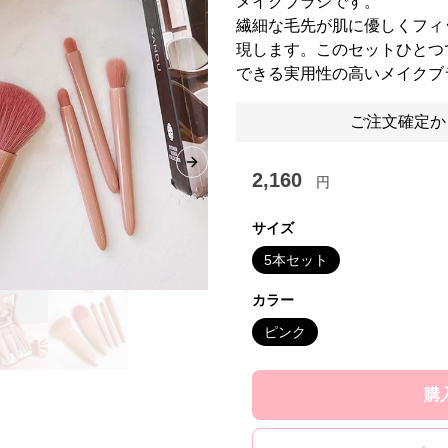
メイクブラシです。
繊細な毛先が肌に優しくフィ
現します。このセットひとつ
できる実用性の高いメイクブ
ご注文確定か
Next slide
2,160
円
サイズ
5本セット
カラー
ピンク
購