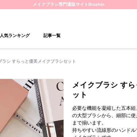
メイクブラシ
専門通販サイト
Brashin
人気ランキング
記事一覧
ブラシ すらっと優美メイクブラシセット
メイクブラシ す
ット
必要な機能を凝縮した五本組
の大型ブラシから、細部に使
まで揃います。
持ちやすい流線形のハンドル