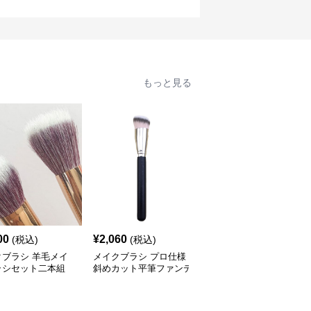
もっと見る
00
¥
2,060
¥
2,100
(税込)
(税込)
(税込)
クブラシ 羊毛メイ
メイクブラシ プロ仕様
メイクブラシ 持ち運び
ラシセット二本組
斜めカット平筆ファンデ
便利な収納ケース付き多
ーション用メイクブラシ
機能メイクブラシセット
セット