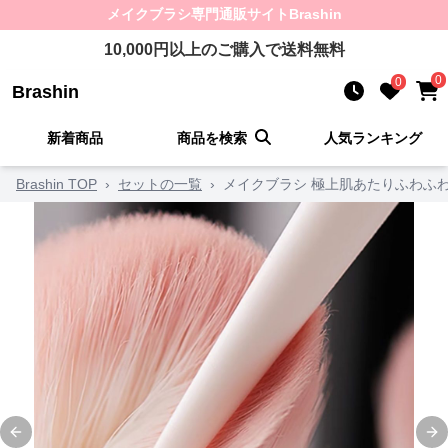
メイクブラシ
専門通販サイト
Brashin
10,000
円以上のご購入で送料無料
0
0
Brashin
新着商品
商品を検索
人気ランキング
Brashin TOP
›
セットの一覧
›
メイクブラシ 極上肌あたりふわふ
Previous slide
Ne