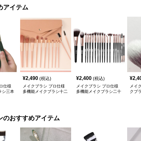
めアイテム
¥
2,490
¥
2,400
¥
2,4
(税込)
(税込)
ロ仕様
メイクブラシ プロ仕様
メイクブラシ プロ仕様
メイ
ラシ三本
多機能メイクブラシ十二
多機能メイクブラシ二十
クブ
本セット専用ポーチ付き
本セット
ン
のおすすめアイテム