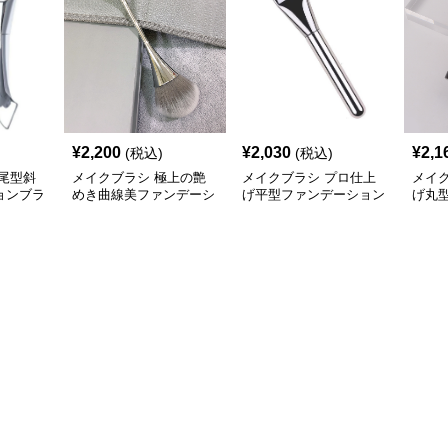
¥
2,200
¥
2,030
¥
2,1
(税込)
(税込)
尾型斜
メイクブラシ 極上の艶
メイクブラシ プロ仕上
メイ
ョンブラ
めき曲線美ファンデーシ
げ平型ファンデーション
げ丸
ョンブラシ
ブラシ
ショ