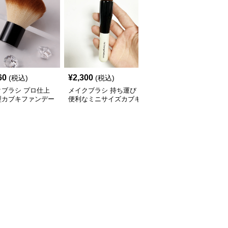
60
¥
2,300
¥
2,060
(税込)
(税込)
(税込)
クブラシ プロ仕上
メイクブラシ 持ち運び
メイクブラシ 高級感あ
型カブキファンデー
便利なミニサイズカブキ
ふれる丸型ファンデーシ
ンブラシ
ブラシ
ョンブラシ