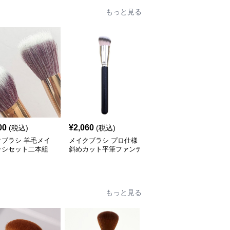
もっと見る
00
¥
2,060
¥
2,100
(税込)
(税込)
(税込)
クブラシ 羊毛メイ
メイクブラシ プロ仕様
メイクブラシ 持ち運び
ラシセット二本組
斜めカット平筆ファンデ
便利な収納ケース付き多
ーション用メイクブラシ
機能メイクブラシセット
セット
もっと見る