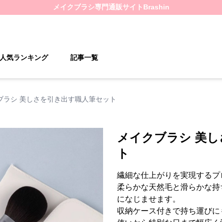
メイクブラシ
専門通販サイト
Brashin
人気ランキング
記事一覧
ブラシ 美しさを引き出す職人筆セット
メイクブラシ 美
ト
繊細な仕上がりを実現するプ
柔らかな天然毛と滑らかな持
になじませます。
収納ケース付きで持ち運びに