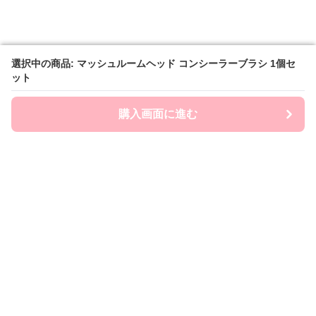
選択中の商品: マッシュルームヘッド コンシーラーブラシ 1個セ
選択中の商品: マッシュルームヘッド コンシーラーブラシ 1個セ
ット
ット
購入画面に進む
購入画面に進む
Brashin
について