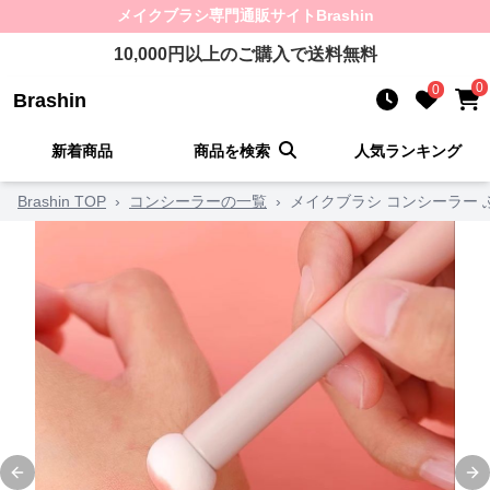
メイクブラシ
専門通販サイト
Brashin
10,000
円以上のご購入で送料無料
0
0
Brashin
新着商品
商品を検索
人気ランキング
Brashin TOP
›
コンシーラーの一覧
›
メイクブラシ コンシーラー
Previous slide
Ne