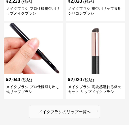
¥
2,230
¥
2,020
(税込)
(税込)
メイクブラシ プロ仕様携帯用リ
メイクブラシ 携帯用リップ専用
ップメイクブラシ
シリコンブラシ
¥
2,040
¥
2,030
(税込)
(税込)
メイクブラシ プロ仕様繰り出し
メイクブラシ 高級感溢れる斜め
式リップブラシ
カット リップメイクブラシ
›
メイクブラシ
の
リップ
一覧へ