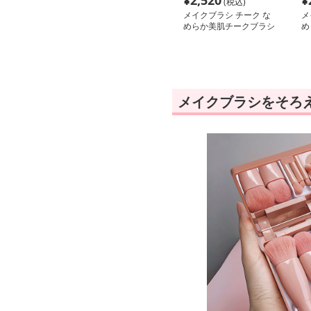
¥
2,520
¥
(税込)
メイクブラシ チーク な
メ
めらか美肌チークブラシ
め
メイクブラシをそろ