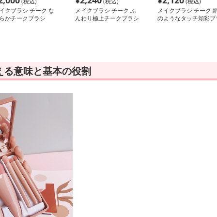
2,000
¥
2,240
¥
2,120
(税込)
(税込)
(税込)
イクブラシ チーク な
メイクブラシ チーク ふ
メイクブラシ チーク 
らかチークブラシ
んわり極上チークブラシ
のようなタッチ頬彩ブ
シ
える意味と基本の役割