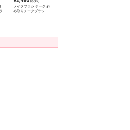
¥
2,480
(税込)
絹
メイクブラシ チーク 斜
ラ
め取りチークブラシ