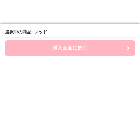
選択中の商品: レッド
選択中の商品: レッド
購入画面に進む
購入画面に進む
Brashin
について