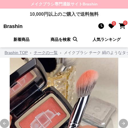
メイクブラシ
専門通販サイト
Brashin
10,000
円以上のご購入で送料無料
0
0
Brashin
新着商品
商品を検索
人気ランキング
Brashin TOP
›
チークの一覧
›
メイクブラシ チーク 絹のようなタ
Previous slide
Ne