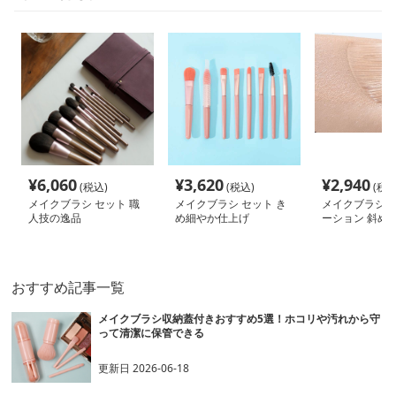
¥
6,060
¥
3,620
¥
2,940
(税込)
(税込)
(税込
メイクブラシ セット 職
メイクブラシ セット き
メイクブラシ 
人技の逸品
め細やか仕上げ
ーション 斜め
メイクブラシ
おすすめ記事一覧
メイクブラシ収納蓋付きおすすめ5選！ホコリや汚れから守
って清潔に保管できる
更新日
2026-06-18