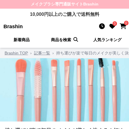
メイクブラシ
専門通販サイト
Brashin
10,000
円以上のご購入で送料無料
0
0
Brashin
新着商品
商品を検索
人気ランキング
Brashin TOP
›
記事一覧
›
持ち運びが楽で毎日のメイクが美しく決