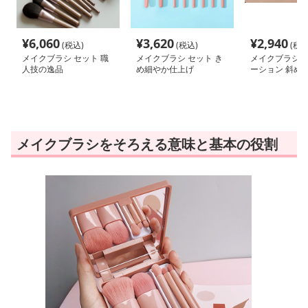
¥
6,060
¥
3,620
¥
2,940
(税込)
(税込)
(税込
メイクブラシ セット 職
メイクブラシ セット き
メイクブラシ 
人技の逸品
め細やか仕上げ
ーション 斜め
メイクブラシ
メイクブラシをそろえる意味と基本の役割