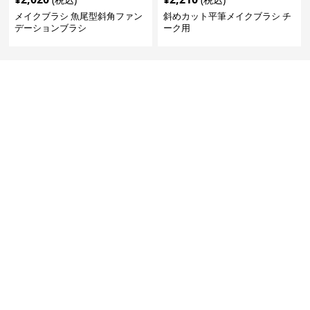
メイクブラシ 魚尾型斜角ファン
斜めカット平筆メイクブラシ チ
デーションブラシ
ーク用