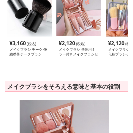
¥
3,160
¥
2,120
¥
2,120
(税込)
(税込)
(税込
メイクブラシ チーク 伸
メイクブラシ 携帯用ミ
メイクブラシ 
縮携帯チークブラシ
ラー付きメイクブラシセ
化粧ブラシセッ
ット
メイクブラシをそろえる意味と基本の役割