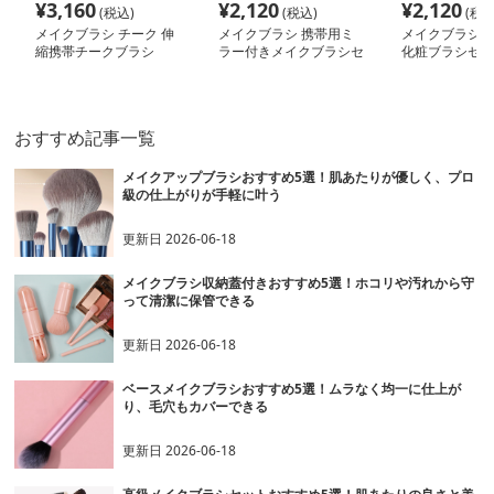
¥
3,160
¥
2,120
¥
2,120
(税込)
(税込)
(税込
メイクブラシ チーク 伸
メイクブラシ 携帯用ミ
メイクブラシ 
縮携帯チークブラシ
ラー付きメイクブラシセ
化粧ブラシセッ
ット
おすすめ記事一覧
メイクアップブラシおすすめ5選！肌あたりが優しく、プロ
級の仕上がりが手軽に叶う
更新日
2026-06-18
メイクブラシ収納蓋付きおすすめ5選！ホコリや汚れから守
って清潔に保管できる
更新日
2026-06-18
ベースメイクブラシおすすめ5選！ムラなく均一に仕上が
り、毛穴もカバーできる
更新日
2026-06-18