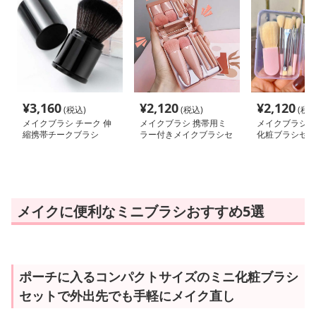
¥
3,160
¥
2,120
¥
2,120
(税込)
(税込)
(税込
メイクブラシ チーク 伸
メイクブラシ 携帯用ミ
メイクブラシ 
縮携帯チークブラシ
ラー付きメイクブラシセ
化粧ブラシセッ
ット
メイクに便利なミニブラシおすすめ5選
ポーチに入るコンパクトサイズのミニ化粧ブラシ
セットで外出先でも手軽にメイク直し