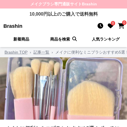
メイクブラシ
専門通販サイト
Brashin
10,000
円以上のご購入で送料無料
0
0
Brashin
新着商品
商品を検索
人気ランキング
Brashin TOP
›
記事一覧
›
メイクに便利なミニブラシおすすめ5選