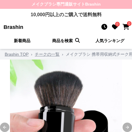
メイクブラシ
専門通販サイト
Brashin
10,000
円以上のご購入で送料無料
0
0
Brashin
新着商品
商品を検索
人気ランキング
Brashin TOP
›
チークの一覧
›
メイクブラシ 携帯用収納式チーク
Previous slide
Ne