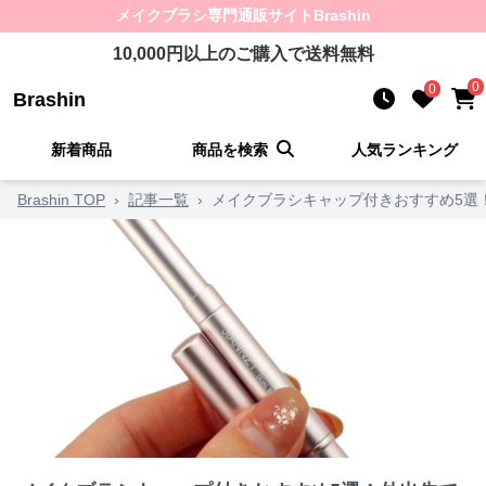
メイクブラシ
専門通販サイト
Brashin
10,000
円以上のご購入で送料無料
0
0
Brashin
新着商品
商品を検索
人気ランキング
Brashin TOP
›
記事一覧
›
メイクブラシキャップ付きおすすめ5選