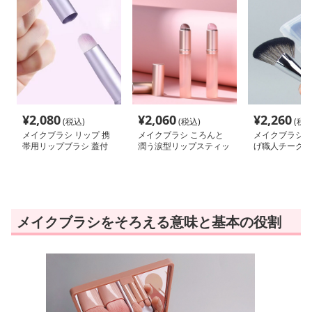
¥
2,080
¥
2,060
¥
2,260
(税込)
(税込)
(税込
メイクブラシ リップ 携
メイクブラシ ころんと
メイクブラシ 
帯用リップブラシ 蓋付
潤う涙型リップスティッ
げ職人チークブ
き
ク
メイクブラシをそろえる意味と基本の役割