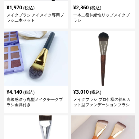
¥
1,970
¥
2,360
(税込)
(税込)
メイクブラシ アイメイク専用ブ
一本二役伸縮性リップメイクブ
ラシ二本セット
ラシ
¥
4,140
¥
3,010
(税込)
(税込)
高級感漂う丸型メイクチークブ
メイクブラシ プロ仕様の斜めカ
ラシ金具付き
ット型ファンデーションブラシ