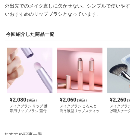
外出先でのメイク直しに欠かせない、シンプルで使いやす
いおすすめのリップブラシとなっています。
今回紹介した商品一覧
¥
2,080
¥
2,060
¥
2,260
(税込)
(税込)
(税込
メイクブラシ リップ 携
メイクブラシ ころんと
メイクブラシ 
帯用リップブラシ 蓋付
潤う涙型リップスティッ
げ職人チークブ
き
ク
おすすめ記事一覧