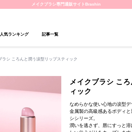
メイクブラシ
専門通販サイト
Brashin
人気ランキング
記事一覧
ブラシ ころんと潤う涙型リップスティック
メイクブラシ こ
ィック
なめらかな使い心地の涙型デ
金属製の高級感あるボディと
シシリーズ。
潤いを逃さず、唇にすっと溶