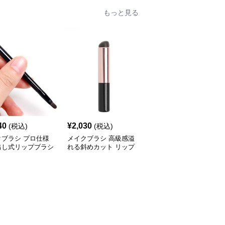
もっと見る
40
¥
2,030
¥
2,040
(税込)
(税込)
(税込)
クブラシ プロ仕様
メイクブラシ 高級感溢
メイクブラシ 伸縮式リ
出し式リップブラシ
れる斜めカット リップ
ップブラシ 精密描画タ
メイクブラシ
イプ