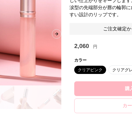
しい仕上がりをキープします
涙型の先端部分が唇の輪郭に
すい設計のリップです。
ご注文確定か
Next slide
2,060
円
カラー
クリアピンク
クリアグ
購
カー