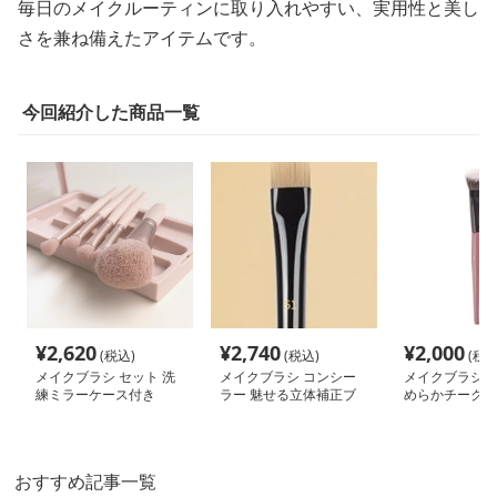
毎日のメイクルーティンに取り入れやすい、実用性と美し
さを兼ね備えたアイテムです。
今回紹介した商品一覧
¥
2,620
¥
2,740
¥
2,000
(税込)
(税込)
(税込
メイクブラシ セット 洗
メイクブラシ コンシー
メイクブラシ チ
練ミラーケース付き
ラー 魅せる立体補正ブ
めらかチークブ
ラシセット
おすすめ記事一覧