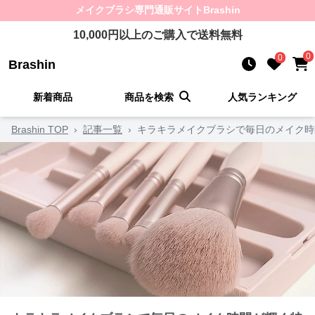
メイクブラシ
専門通販サイト
Brashin
10,000
円以上のご購入で送料無料
0
0
Brashin
新着商品
商品を検索
人気ランキング
Brashin TOP
›
記事一覧
›
キラキラメイクブラシで毎日のメイク時