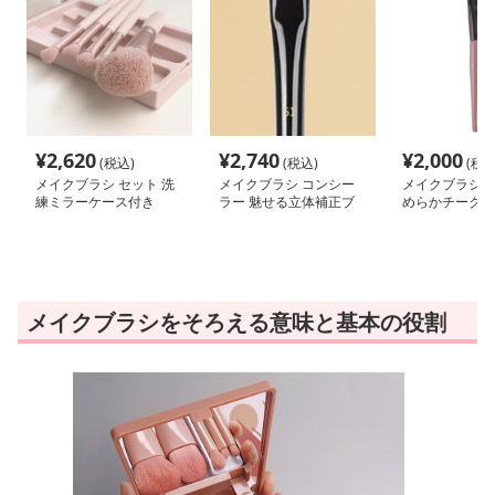
¥
2,620
¥
2,740
¥
2,000
(税込)
(税込)
(税込
メイクブラシ セット 洗
メイクブラシ コンシー
メイクブラシ チ
練ミラーケース付き
ラー 魅せる立体補正ブ
めらかチークブ
ラシセット
メイクブラシをそろえる意味と基本の役割