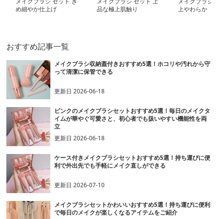
メイクブラシ セット き
メイクブラシ セット 上
メイクブラシ セ
め細やか仕上げ
品な極上肌触り
上やわらか
おすすめ記事一覧
メイクブラシ収納蓋付きおすすめ5選！ホコリや汚れから守
って清潔に保管できる
更新日
2026-06-18
ピンクのメイクブラシセットおすすめ5選！毎日のメイクタ
イムが華やぐ可愛さと、初心者でも扱いやすい機能性を両
立
更新日
2026-06-18
ケース付きメイクブラシセットおすすめ5選！持ち運びに便
利で外出先でも手軽にメイク直しができる
更新日
2026-07-10
メイクブラシセットかわいいおすすめ5選！持ち運びに便利
で毎日のメイクが楽しくなるアイテムをご紹介