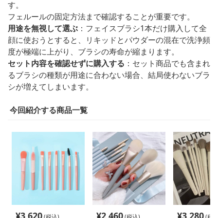
す。
フェルールの固定方法まで確認することが重要です。
用途を無視して選ぶ
：フェイスブラシ1本だけ購入して全
顔に使おうとすると、リキッドとパウダーの混在で洗浄頻
度が極端に上がり、ブラシの寿命が縮まります。
セット内容を確認せずに購入する
：セット商品でも含まれ
るブラシの種類が用途に合わない場合、結局使わないブラ
シが増えてしまいます。
今回紹介する商品一覧
¥
3,620
¥
2,460
¥
3,280
(税込)
(税込)
(税込