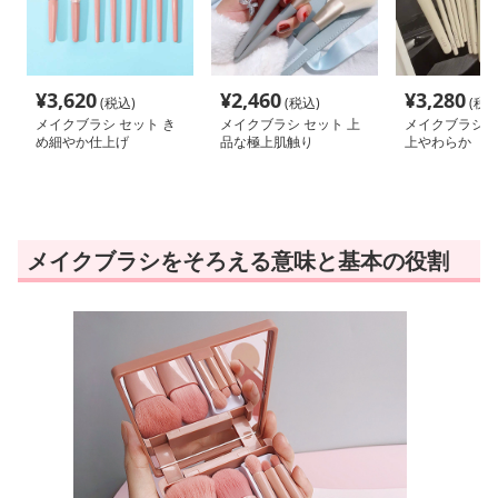
¥
3,620
¥
2,460
¥
3,280
(税込)
(税込)
(税込
メイクブラシ セット き
メイクブラシ セット 上
メイクブラシ セ
め細やか仕上げ
品な極上肌触り
上やわらか
メイクブラシをそろえる意味と基本の役割