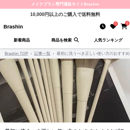
メイクブラシ
専門通販サイト
Brashin
10,000
円以上のご購入で送料無料
0
0
Brashin
新着商品
商品を検索
人気ランキング
Brashin TOP
›
記事一覧
›
最初に洗うべき正しい使い方のおすすめ