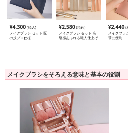
¥
4,300
¥
2,580
¥
2,440
(税込)
(税込)
(税込
メイクブラシ セット 匠
メイクブラシ セット 高
メイクブラシ セ
の技プロ仕様
級感あふれる職人仕上げ
帯に便利
メイクブラシをそろえる意味と基本の役割