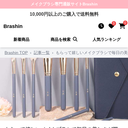
メイクブラシ
専門通販サイト
Brashin
10,000
円以上のご購入で送料無料
0
0
Brashin
新着商品
商品を検索
人気ランキング
Brashin TOP
›
記事一覧
›
もらって嬉しいメイクブラシで毎日の美