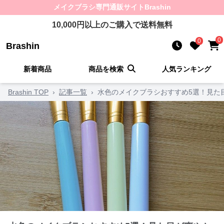
メイクブラシ
専門通販サイト
Brashin
10,000
円以上のご購入で送料無料
0
0
Brashin
新着商品
商品を検索
人気ランキング
Brashin TOP
›
記事一覧
›
水色のメイクブラシおすすめ5選！見た