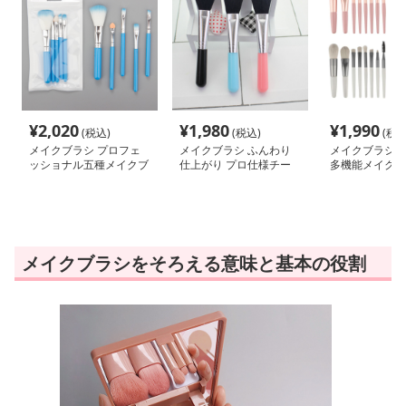
¥
2,020
¥
1,980
¥
1,990
(税込)
(税込)
(税込
メイクブラシ プロフェ
メイクブラシ ふんわり
メイクブラシ 
ッショナル五種メイクブ
仕上がり プロ仕様チー
多機能メイクブ
ラシセット
ク専用ブラシ
セット
メイクブラシをそろえる意味と基本の役割