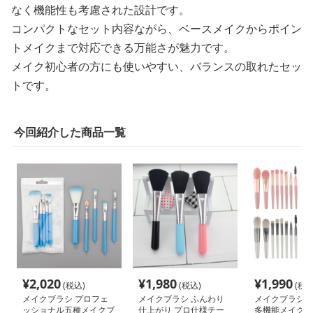
なく機能性も考慮された設計です。
コンパクトなセット内容ながら、ベースメイクからポイン
トメイクまで対応できる万能さが魅力です。
メイク初心者の方にも使いやすい、バランスの取れたセッ
トです。
今回紹介した商品一覧
¥
2,020
¥
1,980
¥
1,990
(税込)
(税込)
(税込
メイクブラシ プロフェ
メイクブラシ ふんわり
メイクブラシ 
ッショナル五種メイクブ
仕上がり プロ仕様チー
多機能メイクブ