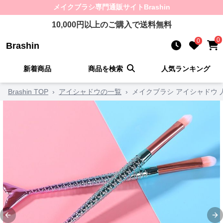
メイクブラシ
専門通販サイト
Brashin
10,000
円以上のご購入で送料無料
0
0
Brashin
新着商品
商品を検索
人気ランキング
Brashin TOP
›
アイシャドウの一覧
›
メイクブラシ アイシャドウ
Previous slide
Ne