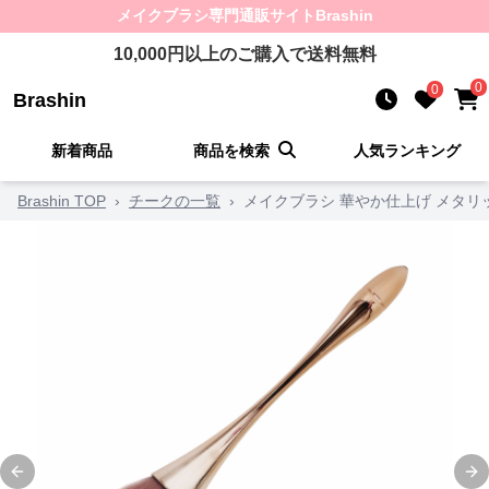
メイクブラシ
専門通販サイト
Brashin
10,000
円以上のご購入で送料無料
0
0
Brashin
新着商品
商品を検索
人気ランキング
Brashin TOP
›
チークの一覧
›
メイクブラシ 華やか仕上げ メタリ
Previous slide
Ne