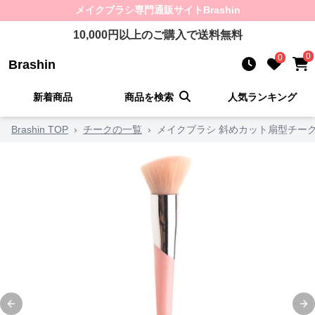
メイクブラシ
専門通販サイト
Brashin
10,000
円以上のご購入で送料無料
0
0
Brashin
新着商品
商品を検索
人気ランキング
Brashin TOP
›
チークの一覧
›
メイクブラシ 斜めカット扇型チー
Previous slide
Ne