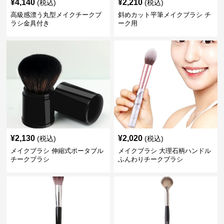
¥
4,140
¥
2,210
(税込)
(税込)
高級感漂う丸型メイクチークブ
斜めカット平筆メイクブラシ チ
ラシ金具付き
ーク用
¥
2,130
¥
2,020
(税込)
(税込)
メイクブラシ 伸縮式ポータブル
メイクブラシ 大理石柄ハンドル
チークブラシ
ふんわりチークブラシ