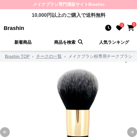
メイクブラシ
専門通販サイト
Brashin
10,000
円以上のご購入で送料無料
0
0
Brashin
新着商品
商品を検索
人気ランキング
Brashin TOP
›
チークの一覧
›
メイクブラシ粉専用チークブラシ
Previous slide
Ne