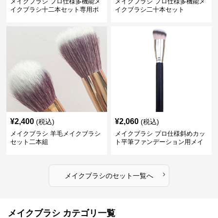
メイクブラシ プロ仕様多機能メ
メイクブラシ プロ仕様多機能メ
イクブラシ十二本セット専用ポ
イクブラシ二十本セット
ーチ付き
¥
2,400
¥
2,060
(税込)
(税込)
メイクブラシ 羊毛メイクブラシ
メイクブラシ プロ仕様斜めカッ
セット二本組
ト平筆ファンデーション用メイ
クブラシセット
›
メイクブラシ
の
セット
一覧へ
メイクブラシ カテゴリ一覧