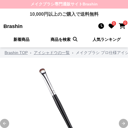
メイクブラシ
専門通販サイト
Brashin
10,000
円以上のご購入で送料無料
0
0
Brashin
新着商品
商品を検索
人気ランキング
Brashin TOP
›
アイシャドウの一覧
›
メイクブラシ プロ仕様アイ
Previous slide
Ne