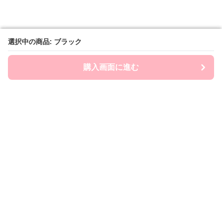
選択中の商品: ブラック
選択中の商品: ブラック
購入画面に進む
購入画面に進む
Brashin
について