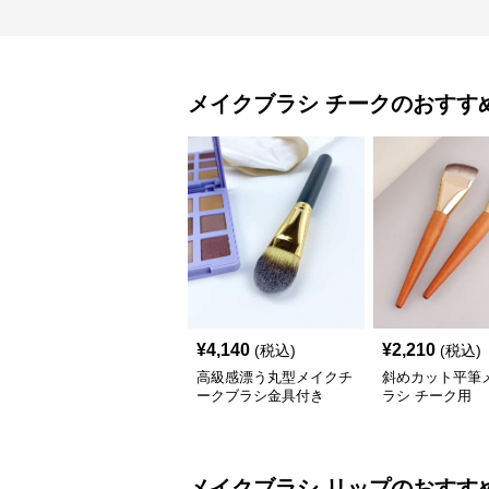
メイクブラシ
チーク
のおすす
¥
4,140
¥
2,210
(税込)
(税込)
高級感漂う丸型メイクチ
斜めカット平筆
ークブラシ金具付き
ラシ チーク用
メイクブラシ
リップ
のおすす