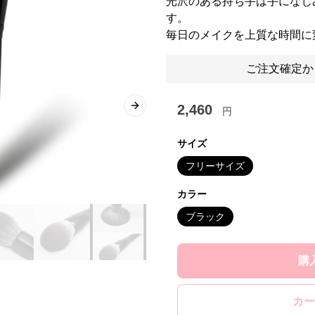
光沢のある持ち手は手になじ
す。
毎日のメイクを上質な時間に
ご注文確定か
2,460
円
Next slide
サイズ
フリーサイズ
カラー
ブラック
購
カー