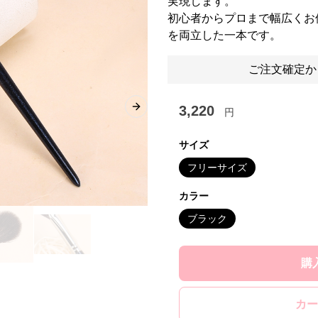
実現します。
初心者からプロまで幅広くお
を両立した一本です。
ご注文確定か
3,220
円
Next slide
サイズ
フリーサイズ
カラー
ブラック
購
カー