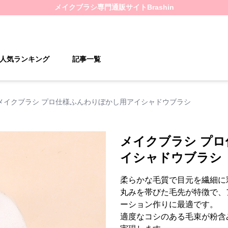
メイクブラシ
専門通販サイト
Brashin
人気ランキング
記事一覧
メイクブラシ プロ仕様ふんわりぼかし用アイシャドウブラシ
メイクブラシ プ
イシャドウブラシ
柔らかな毛質で目元を繊細に
丸みを帯びた毛先が特徴で、
ーション作りに最適です。
適度なコシのある毛束が粉含