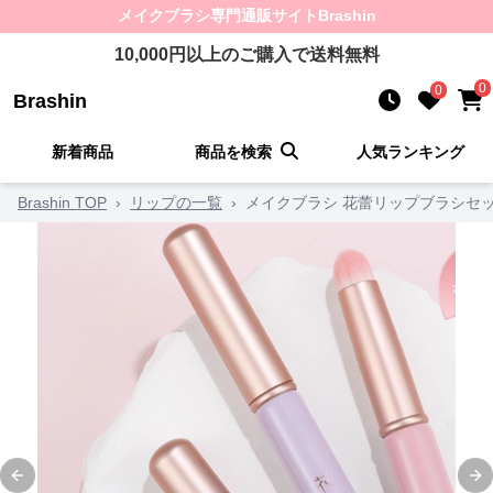
メイクブラシ
専門通販サイト
Brashin
10,000
円以上のご購入で送料無料
0
0
Brashin
新着商品
商品を検索
人気ランキング
Brashin TOP
›
リップの一覧
›
メイクブラシ 花蕾リップブラシセ
Previous slide
Ne