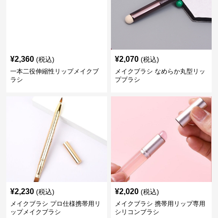
¥
2,360
¥
2,070
(税込)
(税込)
一本二役伸縮性リップメイクブ
メイクブラシ なめらか丸型リッ
ラシ
プブラシ
¥
2,230
¥
2,020
(税込)
(税込)
メイクブラシ プロ仕様携帯用リ
メイクブラシ 携帯用リップ専用
ップメイクブラシ
シリコンブラシ