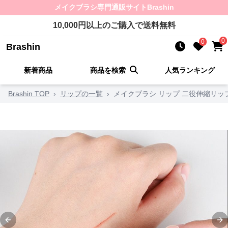
メイクブラシ
専門通販サイト
Brashin
10,000
円以上のご購入で送料無料
0
0
Brashin
新着商品
商品を検索
人気ランキング
Brashin TOP
›
リップの一覧
›
メイクブラシ リップ 二役伸縮リッ
Previous slide
Ne