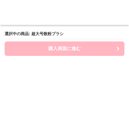
選択中の商品: 超大号散粉ブラシ
選択中の商品: 超大号散粉ブラシ
購入画面に進む
購入画面に進む
Brashin
について