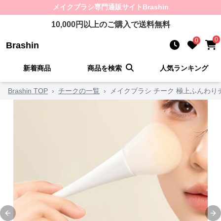
メイクブラシ
専門通販サイト
Brashin
10,000
円以上のご購入で送料無料
0
0
Brashin
新着商品
商品を検索
人気ランキング
Brashin TOP
›
チークの一覧
›
メイクブラシ チーク 極上ふんわり
Previous slide
Ne