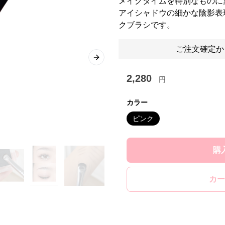
メイクタイムを特別なものに
アイシャドウの細かな陰影表
クブラシです。
ご注文確定か
Next slide
2,280
円
カラー
ピンク
購
カー