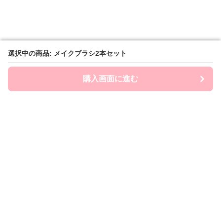
選択中の商品: メイクブラシ2本セット
選択中の商品: メイクブラシ2本セット
購入画面に進む
購入画面に進む
Brashin
について