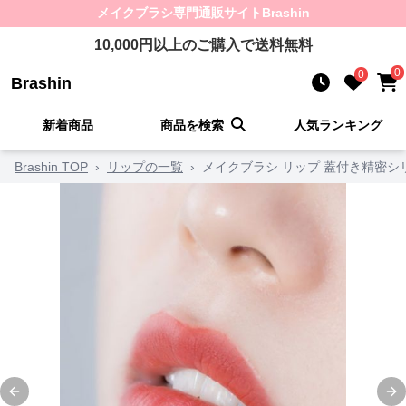
メイクブラシ
専門通販サイト
Brashin
10,000
円以上のご購入で送料無料
0
0
Brashin
新着商品
商品を検索
人気ランキング
Brashin TOP
›
リップの一覧
›
メイクブラシ リップ 蓋付き精密シ
Previous slide
Ne