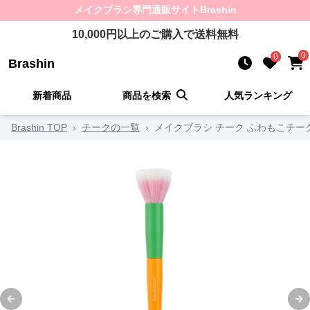
メイクブラシ
専門通販サイト
Brashin
10,000
円以上のご購入で送料無料
0
0
Brashin
新着商品
商品を検索
人気ランキング
Brashin TOP
›
チークの一覧
›
メイクブラシ チーク ふわもこチー
Previous slide
Ne