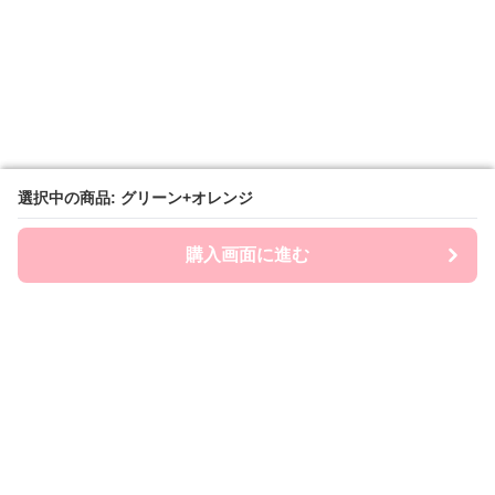
選択中の商品: グリーン+オレンジ
選択中の商品: グリーン+オレンジ
購入画面に進む
購入画面に進む