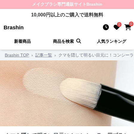
メイクブラシ
専門通販サイト
Brashin
10,000
円以上のご購入で送料無料
0
0
Brashin
新着商品
商品を検索
人気ランキング
Brashin TOP
›
記事一覧
›
クマを隠して明るい目元に！コンシーラ