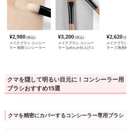
¥
2,980
¥
3,200
¥
2,620
(税込)
(税込)
(税込
メイクブラシ コンシー
メイクブラシ コンシー
メイクブラシ 
ラー 精密コンシーラー
ラー なめらか仕上げコ
ラー 三角形精
ブラシ
ンシーラーブラシ
ーラーブラシ
クマを隠して明るい目元に！コンシーラー用
ブラシおすすめ15選
クマを精密にカバーするコンシーラー専用ブラシ