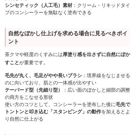
シンセティック（人工毛）素材
：クリーム・リキッドタイ
プのコンシーラーを無駄なく塗布できる
自然なぼかし仕上げを求める場合に見るべきポイ
ント
茶クマや軽度のくすみには
厚塗り感を出さずに自然にぼか
すこと
が重要です。
毛先が丸く、毛足がやや長いブラシ
：境界線をなじませる
のに向いており、肌との一体感が出やすい
テーパード型（先細り型）
：広い面のぼかしと細部の調整
の両方をこなせる形状
使い方のコツとして、コンシーラーを塗布した後に
毛先で
トントンと叩き込む「スタンピング」の動作
を加えるとよ
り自然に仕上がる