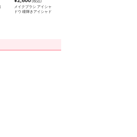
¥
2,600
(税込)
携
メイクブラシ アイシャ
ドウ 瞳輝きアイシャド
ウブラシ