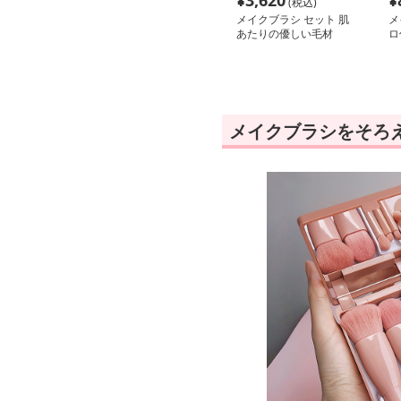
¥
3,620
¥
(税込)
メイクブラシ セット 肌
メ
あたりの優しい毛材
ロ
メイクブラシをそろ