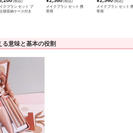
8,200
¥
2,360
¥
2,540
(税込)
(税込)
(税込)
イクブラシ セット プ
メイクブラシ セット 携
メイクブラシ セット 
仕様収納ケース付き
帯用
帯用
える意味と基本の役割