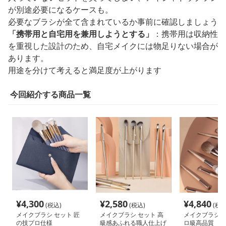
が別途必要になるケースも。
必要なブラシが全て含まれているか事前に確認しましょう
「携帯用と自宅用を兼用しようとする」
：携帯用は収納性
を重視した設計のため、自宅メイクには物足りない場合が
あります。
用途を分けて考えると満足度が上がります
今回紹介する商品一覧
¥
4,300
¥
2,580
¥
4,840
(税込)
(税込)
(税込
メイクブラシ セット 匠
メイクブラシ セット 高
メイクブラシ セ
の技プロ仕様
級感あふれる職人仕上げ
ロ級高品質