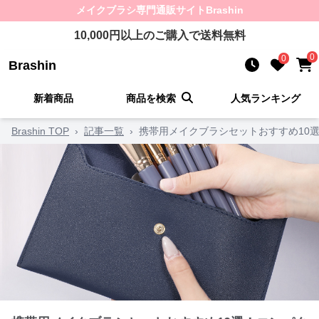
メイクブラシ
専門通販サイト
Brashin
10,000
円以上のご購入で送料無料
0
0
Brashin
新着商品
商品を検索
人気ランキング
Brashin TOP
›
記事一覧
›
携帯用メイクブラシセットおすすめ10