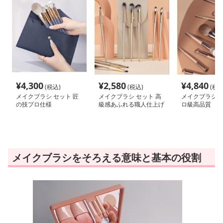
¥
4,300
¥
2,580
¥
4,840
(税込)
(税込)
(税込
メイクブラシ セット 匠
メイクブラシ セット 高
メイクブラシ セ
の技プロ仕様
級感あふれる職人仕上げ
ロ級高品質
メイクブラシをそろえる意味と基本の役割